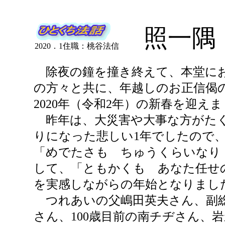
照一隅
2020．1住職：桃谷法信
除夜の鐘を撞き終えて、本堂にお
の方々と共に、年越しのお正信偈
2020年（令和2年）の新春を迎え
昨年は、大災害や大事な方がた
りになった悲しい1年でしたので
「めでたさも ちゅうくらいなり
して、「ともかくも あなた任せ
を実感しながらの年始となりまし
つれあいの父嶋田英夫さん、副
さん、100歳目前の南チヂさん、