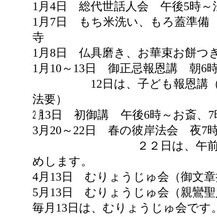
1月4日 総代世話人会 午後5時～
1月7日 もち米洗い、もろ蓋準備
寺
1月8日 仏具磨き、お華束お餅つ
1月10～13日 御正忌報恩講 朝6
12日は、子ども報恩講（雅
法要）
㋁13日 初御講 午後6時～お斎、
3月20～22日 春の彼岸法会 夜7
２２日は、午前10時
めします。
4月13日 むりょうじゅ会（御文
5月13日 むりょうじゅ会（親鸞
毎月13日は、むりょうじゅ会です