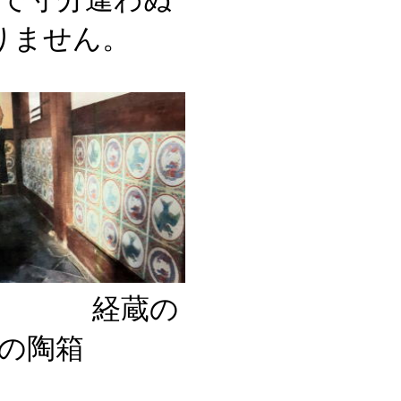
りません。
経蔵の
枚の陶箱