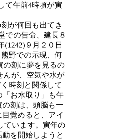
して午前4時頃が寅
刻が何回も出てき
角堂での告命、建長８
(1242)９月２０日
、熊野での示現、何
寅の刻に夢を見るの
せんが、空気や水が
づく時刻と関係して
の「お水取り」も午
寅の刻は、頭脳も一
に目覚めると、アイ
しています。寅年の
活動を開始しようと