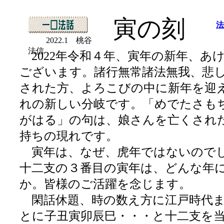
寅の刻
法
2022.1 桃谷
法信
2022年令和４年、寅年の新年、あ
ございます。諸行無常諸法無我、悲
された方、よろこびの中に新年を迎
れの新しい分岐です。「めでたさも
がはる」の句は、娘さんを亡くされ
持ちの現れです。
寅年は、なぜ、虎年ではないので
十二支の３番目の寅年は、どんな年
か。皆様のご活躍を念じます。
閑話休題、時の数え方に江戸時代ま
とに子丑寅卯辰巳・・・と十二支を