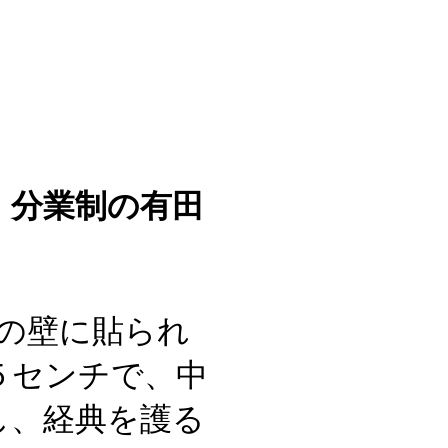
㉕
分業制の有田
蔵の壁に貼られ
５センチで、中
し、経典を護る