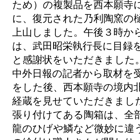
ため）の複製品を西本願寺
に、復元された乃利陶窯の
上山しました。午後３時か
は、武田昭栄執行長に目録
と感謝状をいただきました
中外日報の記者から取材を
をした後、西本願寺の境内
経蔵を見せていただきまし
張り付けてある陶箱は、全
龍のひげや鱗など微妙に違