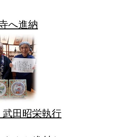
寺へ進納
 武田昭栄執行