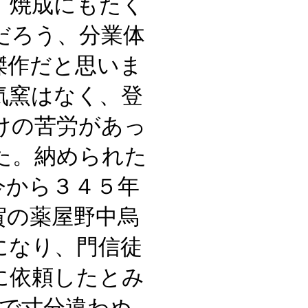
、焼成にもたく
だろう、分業体
傑作だと思いま
気窯はなく、登
けの苦労があっ
た。納められた
今から３４５年
賀の薬屋野中烏
になり、門信徒
に依頼したとみ
期で寸分違わぬ