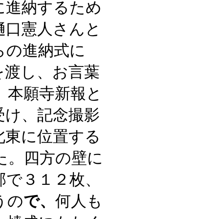
に進納するため
樋口憲人さんと
らの進納式に
を渡し、お言葉
。本願寺新報と
受け、記念撮影
北東に位置する
た。四方の壁に
部で３１２枚、
うの
で、
何人も