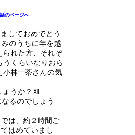
話のページへ
けましておめでとう
しみのうちに年を越
えられた方、それぞ
ちうくらいなりおら
た小林一茶さんの気
しょうか？Ⅻ
になるのでしょう
では、約２時間ご
当てはめていまし