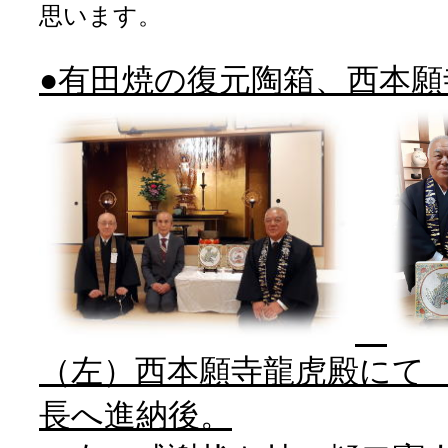
思います。
●有田焼の復元陶箱、西本願
（左）西本願寺龍虎殿にて
長へ進納後。