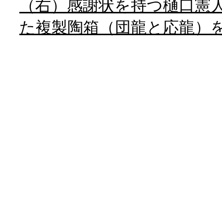
（右）感謝状を持つ樋口憲
た複製陶箱（団龍と応龍）