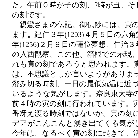
た。午前０時が子の刻、2時が丑、そ
の刻です。
親鸞さまの伝記、御伝鈔には、寅の
ます。建仁３年(1203)４月５日の六
年(1256)２月９日の蓮位夢想、仁治３年
の入西観察、この他、箱根での示現
れも寅の刻であろうと思われます。
は、不思議としか言いようがありま
澄み切る時刻、一日の最低気温に近
いるような気がします。奈良東大寺
前４時の寅の刻に行われています。
番冴え渡る時刻ではないか、寅の刻
デアがこんこんと湧き出てくる気が
今年は、なるべく寅の刻に起きて、