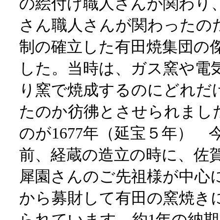
の絵付け職人さんが関わり
さん職人さんが関わったの
制の確立した有田焼集団の
した。当時は、ガス窯や電
り窯で焼
成するのにどれだ
たのか彷彿とさせられまし
のが1677年（延宝５年） 
前、経蔵の造立の時に、佐
犀園さんのご先祖様が中心
から募財して有田の窯焼き
られています。約1年の納