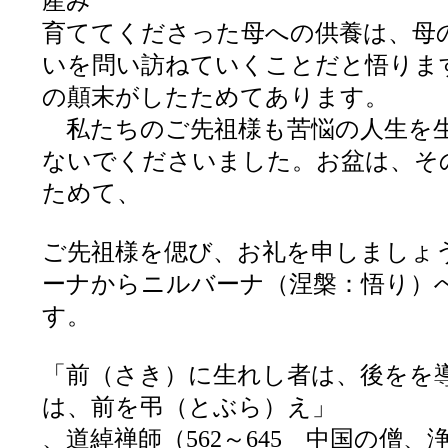
産み
育ててくださった母への供養は、母
いを問い訪ねていくことだと悟りま
の顛末がしたためてあります。
私たちのご先祖様も苦悩の人生を
ないでくださいました。お盆は、そ
ためて、
ご先祖様を偲び、お礼を申しましょ
ーナからニルバーナ（涅槃：悟り）
す。
「前（さき）に生れし者は、後をを
は、前を弔（とぶら）え」
、道綽禅師（562～645 中国の僧