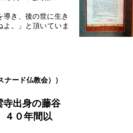
を導き、後の世に生き
ねよ。」と頂いていま
⑬
スナード仏教会））
雲寺出身の藤谷
、４０年間以