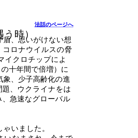
法話のページへ
遇う時
）
矛盾、思いがけない想
。コロナウイルスの脅
マイクロチップによ
この十年間で倍増）に
気象、少子高齢化の進
問題、ウクライナをは
み、急速なグローバル
。
しゃいました。