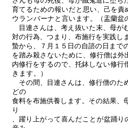
さんも母の死後、母が餓鬼道に堕ち
育てるための報いだと思い、己を責
ウランバーナと言います。（盂蘭盆
目連さんは、考え抜いた末、母がむ
対の行為、つまり、布施行を実践し
蟄から、７月１５日の自諮の日まで
を踏み殺さないために、修行僧は外
内修行をするので、托鉢しない修行
きます。）
その間、目連さんは、修行僧のた
どの
食料を布施供養します。その結果、
り
、躍り上がって喜んだことが盆踊り