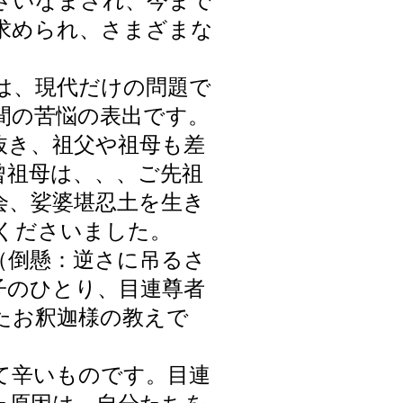
さいなまされ、今まで
求められ、さまざまな
。
は、現代だけの問題で
間の苦悩の表出です。
き、祖父や祖母も差
曾祖母は、、、ご先祖
会、娑婆堪忍土を生き
くださいました。
（倒懸：逆さに吊るさ
子のひとり、目連尊者
たお釈迦様の教えで
て辛いものです。目連