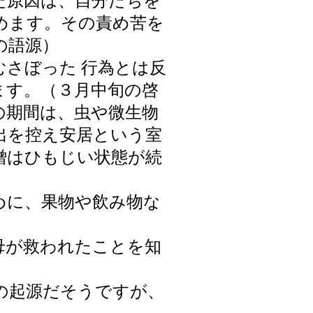
た原因は、自分たちを
めます。その責め苦を
の語源）
さぼった 行為とは反
ます。（３月中旬の啓
の期間は、虫や微生物
出を控え安居という室
僧はひもじい状態が続
めに、果物や飲み物な
母が救われたことを知
の起源だそうですが、