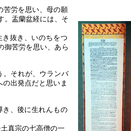
の苦労を思い、母の願
す。盂蘭盆経には、そ
生き抜き、いのちをつ
の御苦労を思い、あら
う。それが、ウランバ
への出発点だと思いま
導き、後に生れんもの
、浄土真宗の七高僧の一