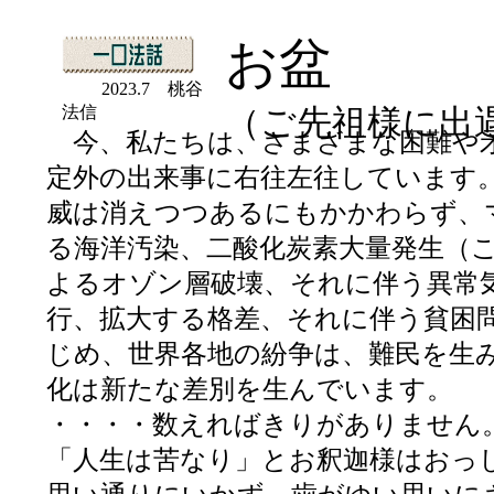
お盆
2023.7 桃谷
法信
（ご先祖様に出
今、私たちは、さまざまな困難や
定外の出来事に右往左往しています
威は消えつつあるにもかかわらず、
る海洋汚染、二酸化炭素大量発生（
よるオゾン層破壊、それに伴う異常
行、拡大する格差、それに伴う貧困
じめ、世界各地の紛争は、難民を生
化は新たな差別を生んでいます。
・・・・数えればきりがありません
「人生は苦なり」とお釈迦様はおっ