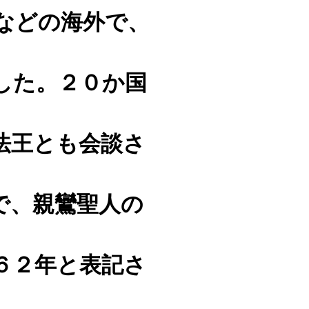
などの海外で、
した。２０か国
法王とも会談さ
で、親鸞聖人の
６２年と表記さ