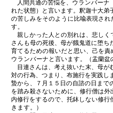
人間共通の苦悩を、ウランバーナ
れた状態）と言います。釈迦十大弟
の苦しみをそのように比喩表現され
す。
親しかった人との別れは、悲しく
さんも母の死後、母が餓鬼道に堕ち
育てるための報いだと思い、己を責
ウランバーナと言います。（盂蘭盆
目連さんは、考え抜いた末、母がむ
対の行為、つまり、布施行を実践し
蟄から、７月１５日の自諮の日まで
を踏み殺さないために、修行僧は外
内修行をするので、托鉢しない修行
きます。）