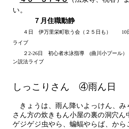
い。
７月住職動静
４日
伊万里栄町歌う会（２５日も）
10
ライブ
２2-26日 初心者水泳指導 (曲川小プー
ン説法ライブ
しっこりさん ④雨ん日
きょうは、雨ん降いよっけん、み
さん方の炊きもん小屋の裏の洞穴ん
ゲジゲジ虫やら、蝙蝠やらば、から