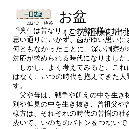
お盆
2024.7 桃谷
「人生は苦なり」とお釈迦様はおっ
法信
（ご先祖様に出
思い通りにいかず、歯がゆい思いに
何ともなかったことに、深い洞察が
対応が求められる時代になりました
しかし、よく考えてみると、これ
はなく、いつの時代も抱えてきた人
す。
父や母は、戦争や飢えの中を生き
別や偏見の中を生き抜き、曾祖父や
様方は、それぞれの時代の苦悩の社
抜いて、いのちのバトンをつないで