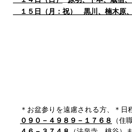
１５日（月：祝） 黒川、
楠木原
＊お盆参りを遠慮される方、＊日
０９０－４９８９－１７６８
（住
４６－３７４８
（法泉寺、桃谷）