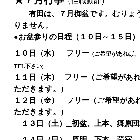
★７月行事
（住職動静）
有田は、７月御盆です。むりょ
りません。
●お盆参りの日程（１０日～１５日）
１０日（水）
フリー
ご希望があれば、
（
TEL下さい
）
１１日（木）
フリー
（ご希望があ
ただきます。）
１２日（金）
フリー
（ご希望があ
ただきます。）
１３日（土）
初盆、上本、舞原団
１４日（
日
）
原明、下本、蔵宿、