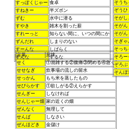
そうち
すっぽくじゃー
食卓
ぞうひ
すねきー
半ズボン
そがし
ずむ
水中に潜る
そがん
すやき
雑木を割った薪
そがん
すれーっと
知らない間に、いつの間にか
そぎゃ
ずんだれ
しまりのない
そっち
すーんな
しばらく
言葉
意味
そろー
すんな
するな
せく
①混雑する②腹痛③閉める④急ぐ
ぞろぶ
せせなぎ
炊事場の流しの留水
そんぼ
せっかん
もち米を蒸したもの
せびらかす
①欲しがる②えらかす
せんぎー
しなければ
せんじゃー畑
家の近くの畑
ぜんなく
無理して
せんば
しなさい
ぜんほどき
金儲け