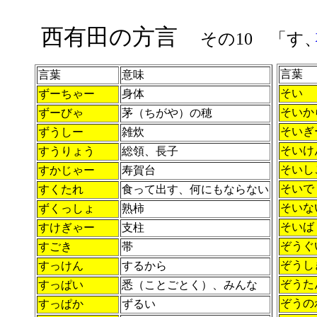
西有田の方言
その10 「す
言葉
言葉
意味
そい
ずーちゃー
身体
そいか
ずーびゃ
茅（ちがや）の穂
そいぎ
ずうしー
雑炊
そいけ
すうりょう
総領、長子
そいし
すかじゃー
寿賀台
そいで
すくたれ
食って出す、何にもならない
そいな
ずくっしょ
熟柿
そいば
すけぎゃー
支柱
ぞうぐ
すごき
帯
ぞうし
すっけん
するから
ぞうた
すっぱい
悉（ことごとく）、みんな
ぞうの
すっぱか
ずるい