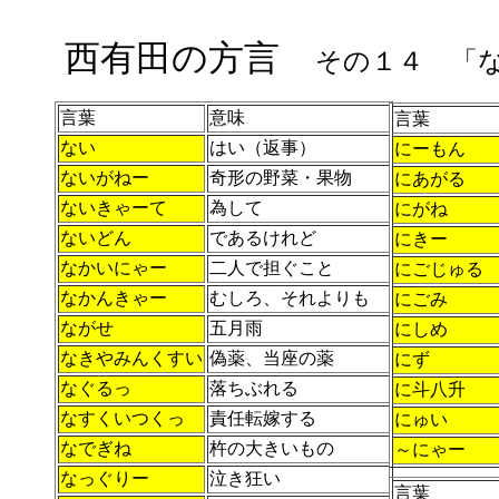
西有田の方言
その１４ 「
言葉
意味
言葉
ない
はい（返事）
にーもん
ないがねー
奇形の野菜・果物
にあがる
ないきゃーて
為して
にがね
ないどん
であるけれど
にきー
なかいにゃー
二人で担ぐこと
にごじゅる
なかんきゃー
むしろ、それよりも
にごみ
ながせ
五月雨
にしめ
なきやみんくすい
偽薬、当座の薬
にず
なぐるっ
落ちぶれる
に斗八升
なすくいつくっ
責任転嫁する
にゅい
なでぎね
杵の大きいもの
～にゃー
なっぐりー
泣き狂い
言葉