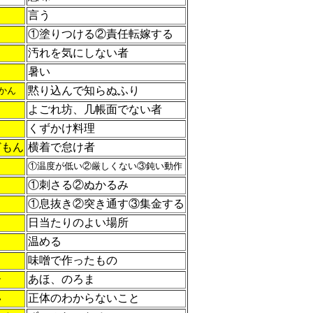
言う
①塗りつける②責任転嫁する
汚れを気にしない者
暑い
黙り込んで知らぬふり
かん
よごれ坊、几帳面でない者
くずかけ料理
どもん
横着で怠け者
①温度が低い②厳しくない③鈍い動作
①刺さる②ぬかるみ
①息抜き②突き通す③集金する
日当たりのよい場所
温める
味噌で作ったもの
ー
あほ、のろま
い
正体のわからないこと