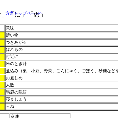
な」「に」「ぬ」
方言トップページヘ
意味
縫い物
つきあがる
はれもの
付近に
米のとぎ汁
煮込み（栗、小豆、野菜、こんにゃく、ごぼう、砂糖など
お煮しめ
人数
馬鹿の隠語
寝ましょう
～ね
意味