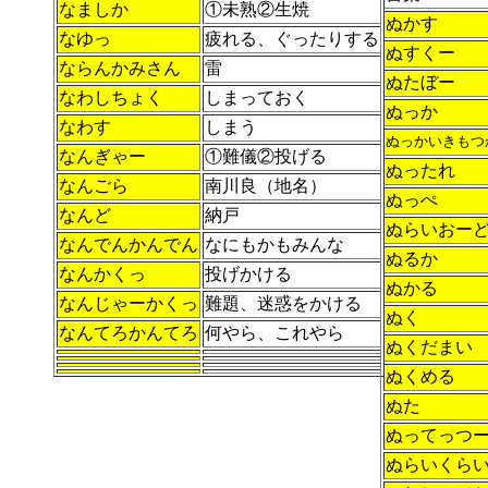
なましか
①未熟②生焼
ぬかす
なゆっ
疲れる、ぐったりする
ぬすくー
ならんかみさん
雷
ぬたぼー
なわしちょく
しまっておく
ぬっか
なわす
しまう
ぬっかいきもつ
なんぎゃー
①難儀②投げる
ぬったれ
なんごら
南川良（地名）
ぬっぺ
なんど
納戸
ぬらいおー
なんでんかんでん
なにもかもみんな
ぬるか
なんかくっ
投げかける
ぬかる
なんじゃーかくっ
難題、迷惑をかける
ぬく
なんてろかんてろ
何やら、これやら
ぬくだまい
ぬくめる
ぬた
ぬってっつ
ぬらいくら