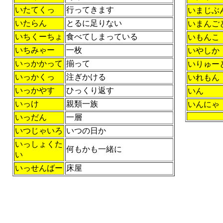
いたてくっ
行ってきます
いまじぶ
いたらん
とるに足りない
いまんご
いちくーちょ
食べてしまっている
いもんこ
いちみゃー
一枚
いやしか
いっかかって
揃って
いりゅー
いっかくっ
注ぎかける
いれもん
いっかやす
ひっくり返す
いん
いっけ
親類一族
いんにゃ
いっだん
一層
いつじゃいろ
いつの日か
いっしょくた
何もかも一緒に
い
いっせんばー
床屋