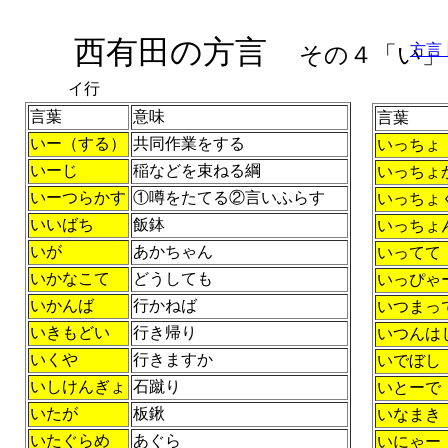
西有田の方言
方言
その４「い」
イ行
言葉
意味
言葉
いー（する）
共同作業をする
いっちょ
いーじ
稲などを束ねる綱
いっちょ
いーつらかす
①噂をたてる②言いふらす
いっちょ
いいばち
飯鉢
いっちょ
いが
あかちゃん
いってて
いかなこて
どうしても
いっぴゃ
いかんば
行かねば
いつまっ
いきもどい
行き帰り
いつんは
いくや
行きますか
いでぼし
いしけんぎょ
石蹴り
いとーで
いたが
板鍬
いなまき
いたぐらめ
あぐら
いにゃー