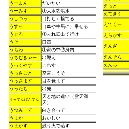
うーまん
だいたい
えっと
うーみず
①大水②洪水
えてきく
うしつっ
（打ち）捨てる
えてくー
うすっ
（車や牛馬に）乗せる
うせろ
①去れ②出て行け
えらかす
うそ
口笛
えんざ
うちわ
①家の中②身内
えんそら
うちむきゃー
出迎え
えんち
うっくやす
こわす
うっさごと
空言、うそ
うっさます
目を覚ます
うったち
出発
天と地の違い（雲天満
うってんばんてん
天）
うつみーて
向き合って
うまか
おいしい
うまかす
残り火で蒸す