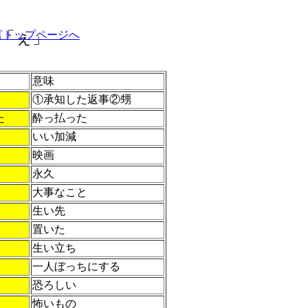
「ぇ」
言トップページへ
意味
①承知した返事②甥
た
酔っ払った
いい加減
映画
永久
大事なこと
生い先
置いた
生い立ち
一人ぼっちにする
恐ろしい
怖いもの