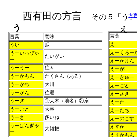
西有田の方言
その５「う」
方
ぅ
ぇ
言葉
言葉
意味
えー
うい
瓜
えーくろー
うーいっぴゃ
たいがい
ー
えーかげん
うーうー
往々
えーが
うーかもん
たくさん（ある）
えーきゅー
うーかわ
大川
えーごと
うーかん
往還
えーさき
うーぎ
①大木（地名）②扇
えーた
うーごと
大事
えーたち
うーさ
多いね
えーのこす
うーばんぎゃ
えすか
大雑把
ー
えすかもん