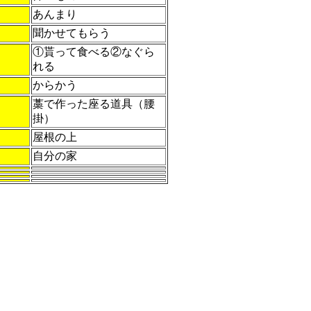
あんまり
聞かせてもらう
①貰って食べる②なぐら
れる
からかう
藁で作った座る道具（腰
掛）
屋根の上
自分の家