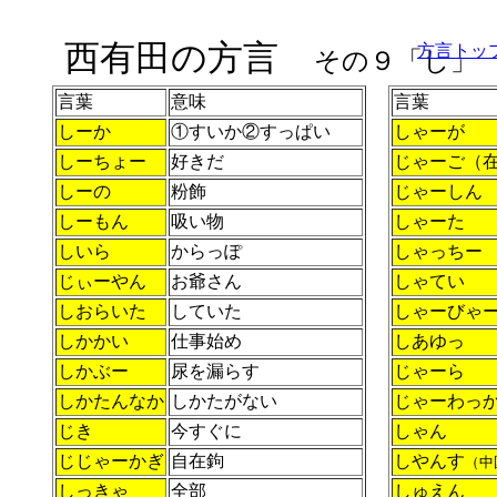
西有田の方言
方言トッ
その９「し」
言葉
意味
言葉
しーか
①すいか②すっぱい
しゃーが
しーちょー
好きだ
じゃーご（
しーの
粉飾
じゃーしん
しーもん
吸い物
しゃーた
しいら
からっぽ
しゃっちー
じぃーやん
お爺さん
しゃてい
しおらいた
していた
しゃーびゃ
しかかい
仕事始め
しあゆっ
しかぶー
尿を漏らす
じゃーら
しかたんなか
しかたがない
じゃーわっ
じき
今すぐに
しゃん
じじゃーかぎ
自在鉤
しやんす
（中
しっきゃ
全部
しゅえん