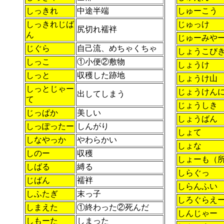
しっきれ
中途半端
しゅーこう
しっきれじば
じゅっけ
尻切れ襦袢
ん
じゅーみや
じぐら
自己流、めちゃくちゃ
しょうこび
しっこ
①小便②敷物
しょうけ
しっと
収穫した跡地
しょうけ山
しっとじゃー
じょうけん
出してしまう
て
じょうしき
じっぱか
美しい
しょうばん
しっぽったー
しんがり
しょて
しなやっか
やわらかい
しょな
しのー
収穫
しょーも（
しばる
縛る
しらぐっ
じばん
襦袢
しらんふい
しふたぎ
末っ子
しろぐらえ
しまえた
①終わった②死んだ
しんじゃー
しもーた
しまった