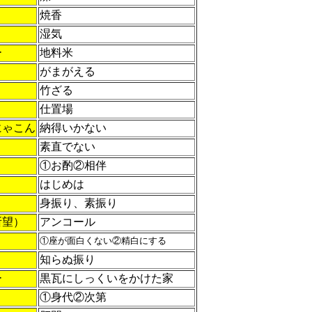
焼香
湿気
ー
地料米
き
がまがえる
竹ざる
仕置場
にゃこん
納得いかない
素直でない
①お酌②相伴
はじめは
身振り、素振り
所望）
アンコール
①座が面白くない②精白にする
知らぬ振り
ー
黒瓦にしっくいをかけた家
①身代②次第