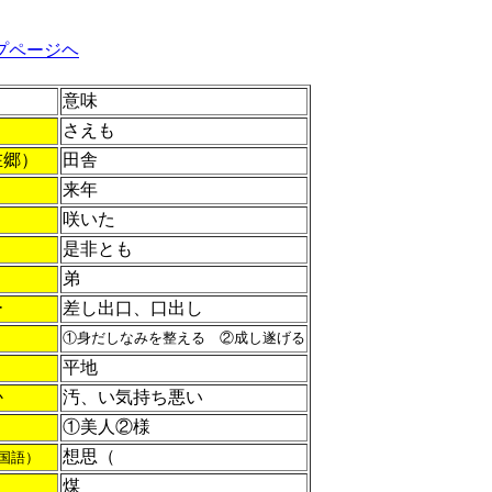
プページヘ
意味
さえも
在郷）
田舎
来年
咲いた
是非とも
弟
ー
差し出口、口出し
①身だしなみを整える ②成し遂げる
平地
か
汚、い気持ち悪い
①美人②様
想思（
国語）
煤