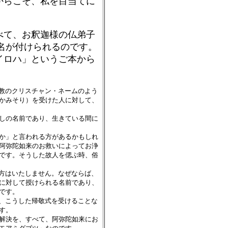
からこそ、私を目当てに
べて、お釈迦様の仏弟子
名が付けられるのです。
イロハ」というご本から
ト教のクリスチャン・ネームのよう
かみそり）を受けた人に対して、
しの名前であり、生きている間に
か」と言われる方があるかもしれ
阿弥陀如来のお救いによってお浄
です。そうした故人を偲ぶ時、俗
方はいたしません。なぜならば、
に対して授けられる名前であり、
です。
、こうした帰敬式を受けることな
す。
解決を、すべて、阿弥陀如来にお