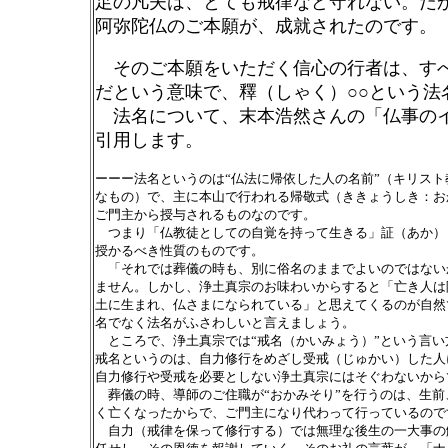
足の凡夫は、とても戒律など守れない。だ
阿弥陀仏のご本願が、成就されたのです。
そのご本願をいただく信心の行者は、す
だという意味で、釋（しゃく）○○という法
法名について、末本浩然さんの「仏事の
引用します。
ーーー法名というのは“仏法に帰依した人の名前”（キリス
なもの）で、主に本山で行われる帰敬式（ききょうしき：お
ご門主から授与されるものなのです。
つまり「仏教徒としての自覚を持って生きる」証（あか）
授かるべき性質のものです。
「それでは葬儀の時も、別に俗名のままでよいのではない
ません。しかし、浄土真宗のお味わいからすると「亡き人は
土に生まれ、仏さまになられている」と思えてくるのが自然
名でなく法名がふさわしいと言えましょう。
ところで、浄土真宗では“戒名（かいみょう）”という言い
戒名というのは、自力修行をめざし受戒（じゅかい）した人
自力修行や受戒を必要としない浄土真宗にはそぐわないから
葬儀の時、導師のご住職が“おかみそり”を行うのは、生前
く亡くなったからで、ご門主になり代わって行っているので
自力（戒律を保って修行する）では無理な後生の一大事の