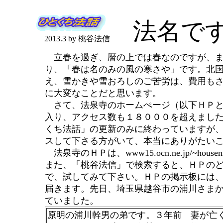
法名で
2013.3 by 桃谷法信
立春を過ぎ、暦の上では春なのですが、ま
り、「春は名のみの風の寒さや」です。北
え、雪かきや雪おろしのご苦労は、費用も
に大変なことだと思います。
さて、法泉寺のホームぺージ（以下ＨＰと
入り、アクセス数も１８０００を超えまし
くち法話」の更新のみに終わっていますが
スして下さる方がいて、本当にありがたい
法泉寺のＨＰは、www15.ocn.ne.jp/~hou
また、「桃谷法信」で検索すると、ＨＰの
で、試してみて下さい。ＨＰの掲示板には
届きます。先日、埼玉県越谷市の浦川さま
ていました。
原明の浦川幹男の弟です。３年前 妻が亡