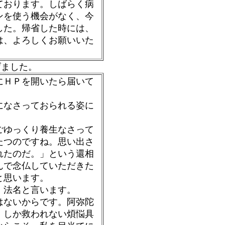
ております。しばらく病
ンを使う機会がなく、今
した。帰省した時には、
は、よろしくお願いいた
ました。
にＨＰを開いたら届いて
になさっておられる姿に
ごゆっくり養生なさって
たつのですね。思い出さ
れたのだ。」という還相
んで念仏していただきた
と思います。
、法名と言います。
はないからです。阿弥陀
）しか救われない煩悩具