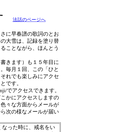
す
法話のページへ
さに早春譜の歌詞のとお
国の大雪は、記録を塗り替
さることながら、ほんとう
書きます）も１５年目に
た。毎月１回、この「ひと
、それでも楽しみにアクセ
ことです。
sennji/でアクセスできます。
どこかにアクセスしますの
、色々な方面からメールが
から次の様なメールが届い
くなった時に、戒名をい