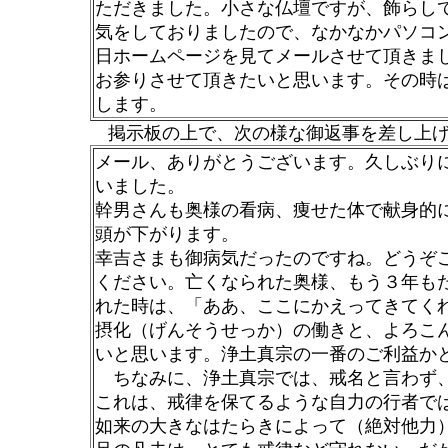
ただきました。小さな仏壇ですが、飾らし
気をしておりましたので、なかなかパソコ
日ホームページを見てメールさせて頂きま
お参りさせて頂きたいと思います。その時
します。
掲示板の上で、次の様な御返事を差し上げ
メール、ありがとうございます。久しぶり
いました。
幹男さんも奥様の看病、痩せた体で献身的
頭が下がります。
幸吉さまも御病気だったのですね。どうぞ
ください。亡くなられた奥様、もう３年も
れた時は、「ああ、ここにかえってきてく
摂化（げんそうせっか）の働きと、よろこ
いと思います。浄土真宗の一番のご利益か
ちなみに、浄土真宗では、戒名と言わず
これは、戒律を保てるような自力の行者で
如来の大きなはたらきによって（絶対他力