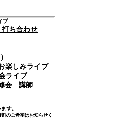
イブ
り打ち合わせ
ぞ）
お楽しみライブ
会ライブ
修会 講師
）
います。
はお知らせく