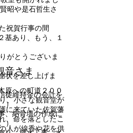
賢昭や是石哲生さ
た祝賀行事の間
２基あり、もう、１
ありがとうございま
観音さま
謝状を差し上げま
木原への町道２００
信徒維持金の会計を
り、小さな観音堂が
）
護に来ていた佐賀藩
事、納骨壇の作成に
れ、命を落としたこ
）
の人が線香や花を供
塗り、排水工事、水