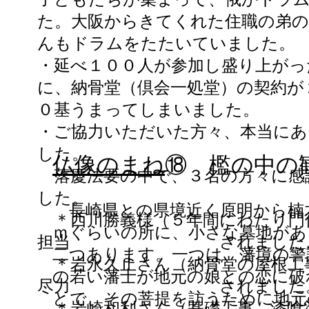
た。大阪からきてくれた住職の弟の
んもドラムをたたいていました。
・延べ１００人が参加し盛り上がっ
に、納骨堂（倶会一処堂）の契約が
０基うまってしまいました。
・ご協力いただいた方々、本当に
した。
仏像のまね
⑱ 檻の中の
落慶法要の中で、３名の方々に感
した。
長崎県との県境近く原明から楠
＊西川勝義様（５年間にわたり門
ｍぐらいの所に、小さな墓地があ
担当 されました。
二つあります。一つは、藩境の警
＊岩永久止さん（納骨堂の屋根工
の若い藩士が地元の娘との恋に破
尽力 されました。
とで、その菩提を訪うために地元
＊岩崎和利さん（基礎工事、漆喰