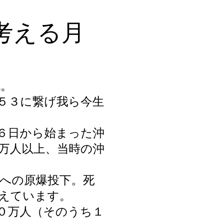
考える月
。
戦。
５３に繋げ我ら今生
。
６日から始まった沖
万人以上、当時の沖
への原爆投下。死
えています。
０万人（そのうち１