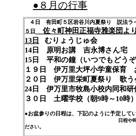
●８月の行事
４日
有田町５区岩谷川内夏祭り 説法ラ
佐々町神田正福寺雅楽団よ
５日
13日
むりょうじゅ会
14日 原明お講 吉永博さん宅
15日 平和の鐘（いつでもどう
１９日 伊万里大坪小学童保育 
２０日 伊万里栄町夏祭り 歌う
24日 伊万里市牧島小校内同和研
３０日 土曜学校（朝9時～10時
●
お盆参りの日程は、下記のように予定して
日程や時刻のご希望
ださい。