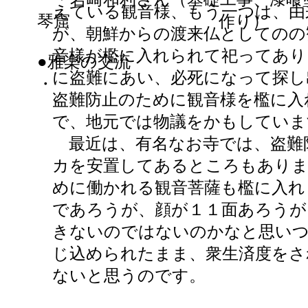
えている観音様、もう一つは、由
琴窟 作り）
が、朝鮮からの渡来仏としてのの
音様が檻に入れられて祀ってあり
●雅楽の交流
に盗難にあい、必死になって探し
・
盗難防止のために観音様を檻に入
で、地元では物議をかもしていま
最近は、有名なお寺では、盗難
カを安置してあるところもありま
めに働かれる観音菩薩も檻に入れ
であろうが、顔が１１面あろうが
きないのではないのかなと思いつ
じ込められたまま、衆生済度をさ
ないと思うのです。