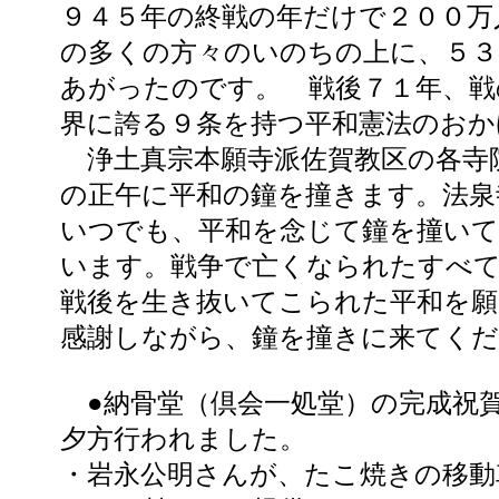
９４５年の終戦の年だけで２００万
の多くの方々のいのちの上に、５３
あがったのです。 戦後７１年、戦
界に誇る９条を持つ平和憲法のおか
浄土真宗本願寺派佐賀教区の各寺
の正午に平和の鐘を撞きます。法泉
いつでも、平和を念じて鐘を撞い
います。戦争で亡くなられたすべて
戦後を生き抜いてこられた平和を願
感謝しながら、鐘を撞きに来てく
●納骨堂（倶会一処堂）の完成祝
夕方行われました。
・岩永公明さんが、たこ焼きの移動