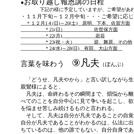
お取り越し報恩講の日程
●
下記の様に予定していますが、ご希望があれ
・１１月下旬～１２月中旬・・・ご希望に応じ
＊１２月1４(日)～20(土) 原明、下本、佐賀方面
＊21(日） 佐世保方面
＊22(月) 岩谷
＊23(祝・火） 迎、舞原、その他
＊24(水)～28(日) 有田、大山方面
⑨凡夫
言葉を味わう
（ぼんぶ）
「どうせ、凡夫やから」と言い訳しながら生
親鸞様によると、
凡夫は、命終わるその瞬間まで、煩悩から離
べてのことを自分中心に見て争いを起こし、欲
を悩ませ苦しみ続けるものと言われる。
そして、凡夫は自分が凡夫であることの自覚
自分が凡夫であることがわかるのは、仏法に出
ちているのは、他の誰でもない、自分自身であ