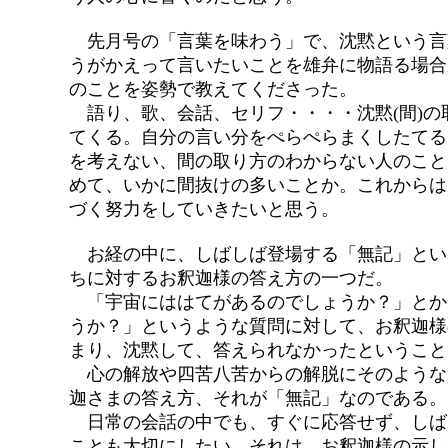
先月号の「言葉を味わう」で、沈黙という言
うがかえって言いたいことを雄弁に物語る場合
のことを姿勢で教えてくださった。
語り、歌、会話、セリフ・・・・沈黙(間)の
てくる。自分の言い分をぺらぺらまくしたてる
を考えない、間の取り方のわからない人のこと
めて、いかに間抜けの多いことか。これからは
づく努力をしていきたいと思う。
お経の中に、しばしば登場する「無記」とい
ちに対するお釈迦様の答え方の一つだ。
「宇宙にははてがあるのでしょうか？」とか
うか？」というような質問に対して、お釈迦様
まり、沈黙して、答えられなかったということ
心の解放や四苦八苦からの解脱にそのような
迦さまの答え方、それが「無記」なのである。
日常の会話の中でも、すぐに応答せず、しば
ことも大切にしたい。それは、お釈迦様の示し