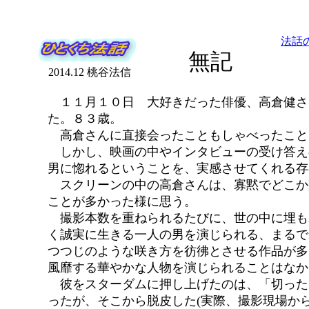
法話
無記
2014.12 桃谷法信
１１月１０日 大好きだった俳優、高倉健さ
た。８３歳。
高倉さんに直接会ったこともしゃべったこと
しかし、映画の中やインタビューの受け答え
男に惚れるということを、実感させてくれる存
スクリーンの中の高倉さんは、寡黙でどこか
ことが多かった様に思う。
撮影本数を重ねられるたびに、世の中に埋も
く誠実に生きる一人の男を演じられる、まるで
つつじのような咲き方を彷彿とさせる作品が多
風靡する華やかな人物を演じられることはなか
彼をスターダムに押し上げたのは、「切った
ったが、そこから脱皮した(実際、撮影現場か