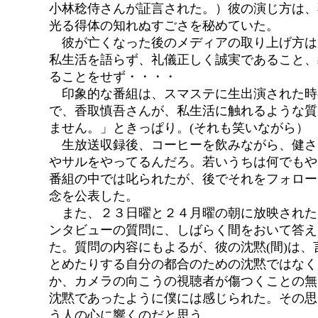
小林稔侍さんが証言された。）彼の演じ方は、
光る得体の知れぬすごさを秘めていた。
彼が亡くなった後のメディアの取り上げ方は
私生活を語らず、礼儀正しく誠実であること、
ることをせず・・・・
印象的な番組は、スマステに生出演された時
で、香取慎吾さんが、私生活に触れるような質
ません。」ときっぱり。(それも笑いながら）
生放送収録後、コーヒーを飲みながら、健さ
やサルをやってるんだろ。若いうちは何でもや
番組の中では叱られたが、後でそれをフォロー
念を公表した。
また、２３日曜と２４月曜の朝に放映された
ンタビューの質問に、しばらく間をおいて答え
た。質問の内容にもよるが、彼の沈黙(間)は
とめたりする自分の都合のための沈黙ではなく
か、カメラの向こうの視聴者が傷つくことの無
沈黙であったように僕には感じられた。その思
う人の心に響くのだと思う。