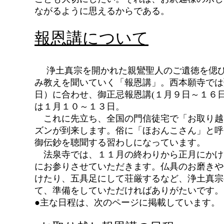
ながるように思えるからである。
報恩講について
浄土真宗を開かれた親鸞聖人のご遺徳を偲
み教えを聞いていく「報恩講」。西本願寺では
日）に合わせ、御正忌報恩講(１月９日～１６
は１月１０～１３日。
これに先立ち、全国の門信徒宅で「お取り越
ズンが到来します。俗に「ほおんこさん」と呼
御伝鈔を聴聞する習わしになっています。
法泉寺では、１１月の終わりから正月にかけ
にお参りさせていただきます。仏具のお磨きや
けたり、五具足にして荘厳するなど、浄土真宗
て、準備をしていただければありがたいです。
●主な日程は、次のページに掲載しています。