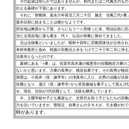
その起源は明らかではありませんが、初代または二代庵主のもの
伝える墓碑が下迎にあります。
それに「智教師、嘉永六年癸丑三月二十日 施主 当庵三代○乗
嘉永以前に始まることは確かなようです。
所在地は舞原から下迎、さらにもう一ヶ所移った末、明治以前に区
当たる現在地に落ち着き、代々、仏法の布教に努めてきました。
元は法徳庵といいましたが、昭和十四年に宗教団体法が公布され
本村布教所と改め、戦後の宗教法人令をうけて二十三年二月に浄土
法泉寺となったのです。
墓碑にある「○乗」は、佐賀市高木瀬の報恩寺の住職桃谷力乗の
ないかと思います。力乗の長男が、桃谷自牽です。その長男が桃谷
洞雲は、小長井（現：諫早市）の浄真寺に入り、次男の法隆が法泉
住職となり、湯江（現：諫早市>から管見徹城を養子として迎え2
せ、現在、法信が3代住職として、法統を継承しています。
今、土曜学校や子ども雅楽など、次世代を担う子どもたちの宗教
力を注いでいますが、曽祖父、自牽さんのＤＮＡが、引き継がれて
時があります。