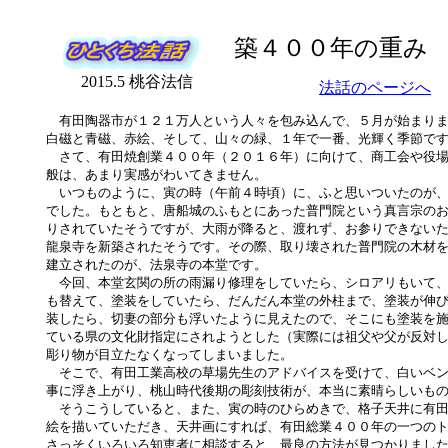
築４００年の重み
2015.5 桃谷法信
法話のページへ
有田陶器市が１２１万人という人々を包み込んで、５月が始まりま
白磁と青磁、赤絵、そして、山々の緑、１年で一番、光輝く季節で
さて、有田焼創業４００年（２０１６年）に向けて、商工会や役場
般は、あまり実感がわいてきません。
いつものように、寅の時（午前４時頃）に、ふと思いついたのが、
でした。もともと、唐船城のふもとにあった普門院という真言宗の
りされていたそうですが、大雨が降ると、渡れず、お参りできない
龍泉寺を新築されたそうです。その際、取り壊された普門院の木材
建立されたのが、法泉寺の本堂です。
今回、本堂玄関の所の雨漏り修理をしていたら、シロアリもいて、
も替えて、塗装をしていたら、だんだん本堂の外柱まで、塗装が伸
装したら、切妻の部分も浮いたように見えたので、そこにも塗装を
ている県の文化財指定にされようとした（実際には祖父や父が反対
彫り物が目立たなくなってしまいました。
そこで、有田工業高校の草場先生のアドバイスを受けて、白いベン
事に浮き上がり、桃山時代後期の彫刻技術が、本当に素晴らしいも
そうこうしていると、また、寅の時のひらめきで、格子天井に有田
絵を描いていただき、天井画にすれば、有田総業４００年の一つの
さっそくいろいろ知恵者に相談すると、最良の方法が見つかりまし