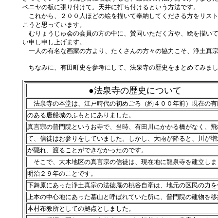
ベニヤの板に張り付けて。天井に打ち付けるという方法です。
これから、２００人ほどの絵を描いて奉納してくださる方をリスト
こうと思っています。
むりょうじゅ会の会員の方の中に、賛同いただく方や、絵を描いて
い申し申し上げます。
一人の有名な画家の方より、たくさんの方々の協力こそ、浄土真宗
ちなみに、有田町史を参考にして、法泉寺の歴史をまとめてみま
●法泉寺の歴史について
法泉寺の本堂は、江戸時代の初めごろ（約４００年前）現在の有
のある唐船城のふもとにありました。
真言宗の普門院というお寺で、当時、有田川にかかる橋がなく、飛
て、信徒はお参りをしていました。しかし、大雨が降ると、川が増
が隠れ、渡ることができなかったのです。
そこで、大木地区の真言宗の信徒は、現在地に龍泉寺を建立しま
明治２９年のことです。
下舞原にあった浄土真宗の法徳庵の桃谷自牽は、地元の区民の力を
上本の中心地にあった墓山と呼ばれていた所に、普門院の建物を移
本村布教所としての拠点としました。