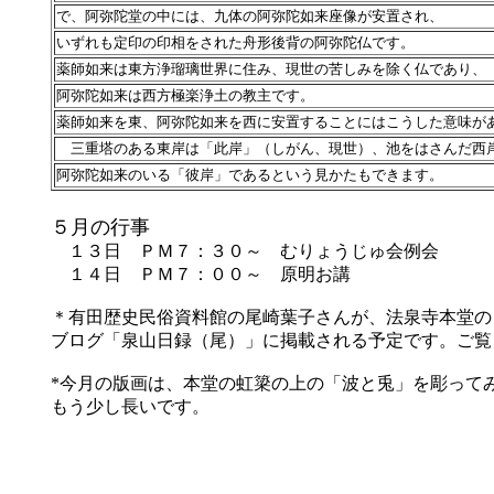
で、阿弥陀堂の中には、九体の阿弥陀如来座像が安置され、
いずれも定印の印相をされた舟形後背の阿弥陀仏です。
薬師如来は東方浄瑠璃世界に住み、現世の苦しみを除く仏であり、
阿弥陀如来は西方極楽浄土の教主です。
薬師如来を東、阿弥陀如来を西に安置することにはこうした意味が
三重塔のある東岸は「此岸」（しがん、現世）、池をはさんだ西
阿弥陀如来のいる「彼岸」であるという見かたもできます。
５月の行事
１３日 ＰＭ７：３０～ むりょうじゅ会例会
１４日 ＰＭ７：００～ 原明お講
＊有田歴史民俗資料館の尾崎葉子さんが、法泉寺本堂の
ブログ「泉山日録（尾）」に掲載される予定です。ご覧
*今月の版画は、本堂の虹簗の上の「波と兎」を彫って
もう少し長いです。