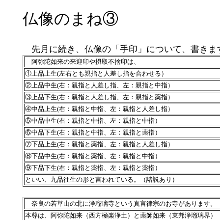
仏像のまね③
先月に続き、仏像の「手印」について、書きま
阿弥陀如来の来迎印や摂取不捨印は、
①上品上生(左右とも親指と人差し指を合わせる）
②上品中生(右：親指と人差し指、左：親指と中指）
③上品下生(右：親指と人差し指、左：親指と薬指）
④中品上生(右：親指と中指、左：親指と人差し指）
⑤中品中生(右：親指と中指、左：親指と中指）
⑥中品下生(右：親指と中指、左：親指と薬指）
⑦下品上生(右：親指と薬指、左：親指と人差し指）
⑧下品中生(右：親指と薬指、左：親指と中指）
⑨下品下生(右：親指と薬指、左：親指と薬指）
といい、九品往生の形と言われている。（諸説あり）
奈良の若草山の北に浄瑠璃寺という真言律宗のお寺があります。
本尊は、阿弥陀如来（西方極楽浄土）と薬師如来（東邦浄瑠璃界）