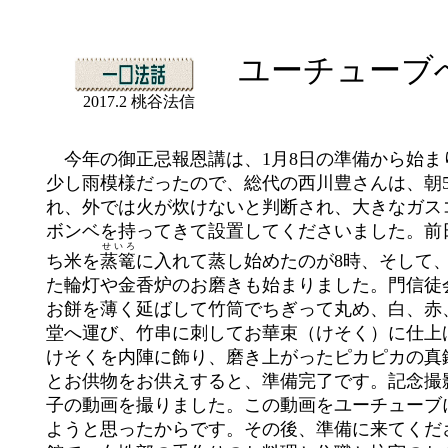
ユーチューブへ
2017.2 桃谷法信
今年の御正忌報恩講は、1月8日の準備から始ま
少し雨模様だったので、総代の西川豊さんは、朝
れ、外では火が炊けないと判断され、大きなガス
ボンベを持ってきて設置してくださいました。前
せいろ
ち米を
蒸篭
に入れて蒸し始めたのが8時、そして
た輪灯や金香炉のお磨きも始まりました。門信徒
お餅を薄く延ばして竹筒でちぎって丸め、白、赤
堂へ運び、竹串に刺してお華束（けそく）に仕上げ
けそくを内陣に飾り、磨き上がったピカピカの真
とお供物をお供えすると、準備完了です。記念撮
子の動画を撮りました。この動画をユーチューブ
ようと思ったからです。その後、準備に来てくださ