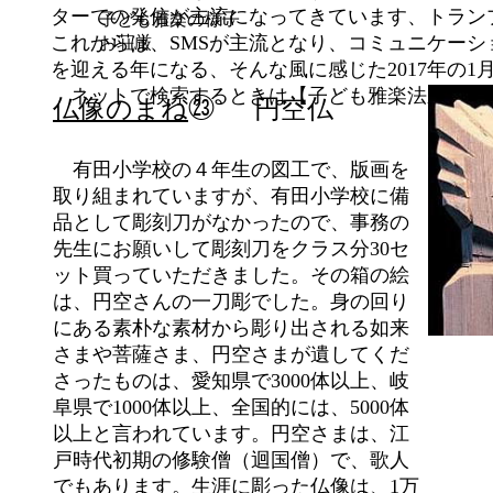
ターでの発信が主流になってきています、トラン
子ども雅楽の様子 
これからは、SMSが主流となり、コミュニケーシ
お荘厳
を迎える年になる、そんな風に感じた2017年の1
ネットで検索するときは【子ども雅楽法泉寺】
仏像のまね
㉓
円空仏
有田小学校の４年生の図工で、版画を
取り組まれていますが、有田小学校に備
品として彫刻刀がなかったので、事務の
先生にお願いして彫刻刀をクラス分30セ
ット買っていただきました。その箱の絵
は、円空さんの一刀彫でした。身の回り
にある素朴な素材から彫り出される如来
さまや菩薩さま、円空さまが遺してくだ
さったものは、愛知県で3000体以上、岐
阜県で1000体以上、全国的には、5000体
以上と言われています。円空さまは、江
戸時代初期の修験僧（迴国僧）で、歌人
でもあります。生涯に彫った仏像は、1万