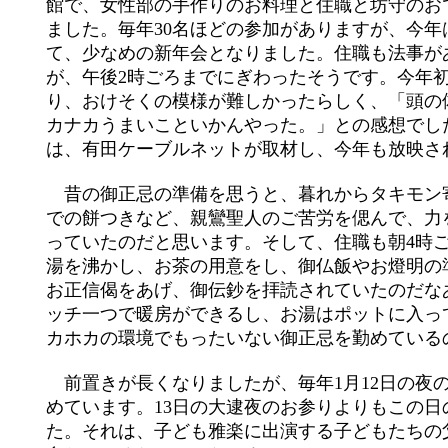
館で、女性部の手作りのお料理と住職と坊守のお
ました。毎年30名ほどの参加がありますが、今年
て、少なめの新年会となりました。住職も法事が
が、午後2時ごろまでにぎわったそうです。今年
り、おけそくの模様が難しかったらしく、「頭の
カナカうまいこといかんやった。」との感想でし
は、有田ケーブルネットが取材し、今年も放映さ
昔の御正忌の準備を思うと、暮れからタキモン
での餅つきなど、親鸞聖人のご苦労を偲んで、力
っていたのだと思います。そして、住職も朝4時
湯を沸かし、お茶の用意をし、御仏飯やお燈明の
お正信偈をあげ、御伝鈔を拝読されていたのだな
ッチ一つで暖房ができるし、お湯はポットに入っ
カホカの環境でもったいない御正忌を勤めている
前置きが長くなりましたが、毎年1月12日の夜
めています。13日の大逮夜のお参りよりもこの日
た。それは、子ども雅楽に出演する子どもたちの