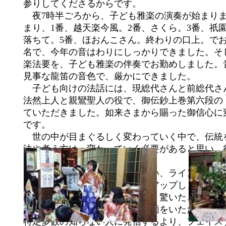
参りしてくださるからです。
夜7時半ごろから、子ども雅楽の演奏が始まりま
まり、1番、越天楽今風。2番、さくら。3番、祇
落ちて。5番、ほおんこさん。終わりの口上。でお
名で、今年の音はわりにしっかりできました。そ
楽法要を、子ども雅楽の伴奏でお勤めしました。
見事な龍笛の音色で、厳かにできました。
子ども向けの法話には、現総代さんと前総代さ
法然上人と親鸞聖人の役で、御伝鈔上巻第六段の
ていただきました。如来さまから賜った御信心に
です。
世の中が目まぐるしく変わっていく中で、伝統
法や考え方は、変わっていく必要があると思い、
かねばならんと思っています。
そこで、私も脱皮しようと思い、ラインを始め
ブに子ども雅楽やお寺の様子をアップしました。
も登録して、動画を載せました。驚いたことに、1
超える人々から「いいね！」評価をいただきまし
特定多数の知らない人に発信するより、フェイス