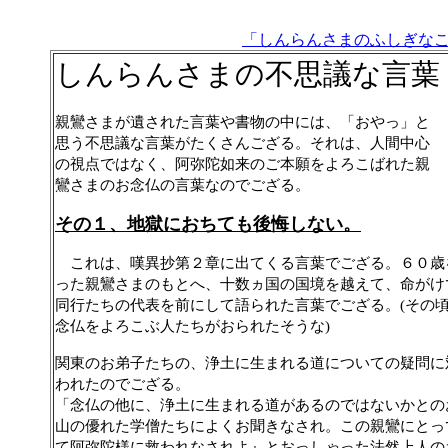
「しんらんさまのふしぎな
しんらんさまの不思議な言葉
親鸞さまが遺された言葉や書物の中には、「おやっ」と
思う不思議な言葉がたくさんござる。それは、人間中心
の視点ではなく、阿弥陀如来のご本願をよろこばれた親
鸞さまのお念仏の言葉なのでござる。
その１、地獄におちても後悔しない。
これは、嘆異抄第２章に出てくる言葉でござる。６０歳
った親鸞さまのもとへ、十数ヵ国の国境を越えて、命がけ
同行たちの代表を前にして語られた言葉でござる。
その
(
念仏をよろこぶ人たちがおられたそうな
)
関東のお弟子たちの、浄土に生まれる道についての疑問に
われたのでござる。
「念仏の他に、浄土に生まれる道があるのではないかとの
山の優れた学僧たちによくお聞きなされ。この親鸞にとっ
て阿弥陀様に救われなされよ』とおっしゃった法然上人の