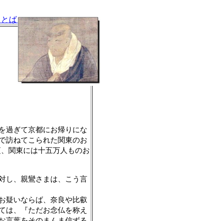
ことば」へ
を過ぎて京都にお帰りにな
で訪ねてこられた関東のお
頃、関東には十五万人ものお
対し、親鸞さまは、こう言
お疑いならば、奈良や比叡
ては、『ただお念仏を称え
お言葉をそのまんま信ずる