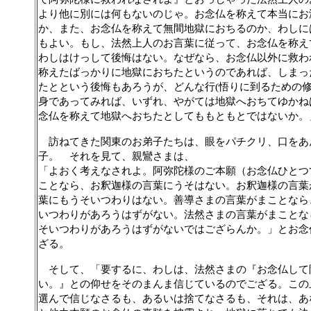
より他に別には何もないのじゃ。お念仏を称えて本当にお
か、また、お念仏を称えて無間地獄におちるのか、わしに
もよい。もし、法然上人のお言葉に従って、お念仏を称え
わしはけっして後悔はない。なぜなら、お念仏以外に救わ
称えたばっかりに地獄におちたというのであれば、しまっ
たとという後悔もあろうが、どんな行
悟りに到るための
(
身であってみれば、いずれ、やがては地獄へおちてゆかね
念仏を称えて地獄へおちたとしてももともとではないか。
訪ねてきた関東のお弟子たちは、眼をパチクリ、口をあ
子。 それを見て、親鸞さまは、
「よおく考えなされよ。阿弥陀様のご本願（お念仏ひとつ
ことなら、お釈迦様の言葉にうそはない。お釈迦様の言葉
葉にもうそいつわりはない。善導さまの言葉がまことなら
いつわりがあろうはずがない。法然さまの言葉がまことな
そいつわりがあろうはずがないではござらんか。」とお念
ざる。
そして、「要するに、わしは、法然さまの『お念仏して
い。』との仰せをそのまんま信じているのでござる。この
選んで信じなさるも、あるいは捨てなさるも、それは、あ