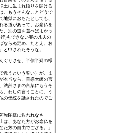
浄土に生まれ悟りを開ける
は、もうそんなことどうで
て地獄におちたとしても、
れる道があって、お念仏を
た、別の道を選べばよかっ
修行
もできない罪の凡夫の
)
ばならぬ定め、たとえ、お
」と申されたそうな。
んぐりさせ、半信半疑の様
で救うという誓い）が、ま
が本当なら、善導大師の言
、法然さまの言葉にもうそ
ら、わしの言うことに、う
仏の伝統を話されたのでご
阿弥陀様に救われなさ
上は、あなた方がお念仏を
なた方の自由でござる。」