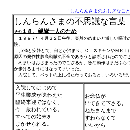
「しんらんさまのふしぎなこ
しんらんさまの不思議な言葉
１８、親鸞一人のため
その
１９９７年４月２２日午後、突然のめまいと激しい嘔吐の
院。
点滴と安静とで、何とか治まり、ＣＴスキャンやＭＲＩ
原因の
発作性脳底動脈流不全であろうと診断されたのでご
めまいはおさまったのでござるが、急な動作はまだふらつ
か歩けるようにはなってまいった。
入院して、ベットの上に横たわっておると、いろいろ思
入院してはじめて
平生業成が味わえた。
お念仏が
臨終来迎ではなく、
出てきて下さる。
今 救われている。
ねたまんまで
すべての始末を
すわらなくて
まかせられる。
いいから