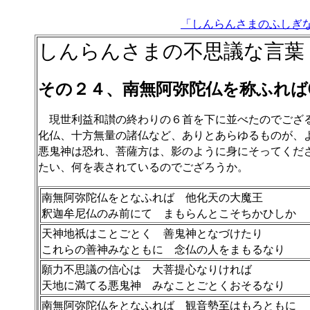
「しんらんさまのふしぎ
しんらんさまの不思議な言葉
その２４、南無阿弥陀仏を称ふれば
現世利益和讃の終わりの６首を下に並べたのでござ
化仏、十方無量の諸仏など、ありとあらゆるものが、
悪鬼神は恐れ、菩薩方は、影のように身にそってくだ
たい、何を表されているのでござろうか。
南無阿弥陀仏をとなふれば 他化天の大魔王
釈迦牟尼仏のみ前にて まもらんとこそちかひしか
天神地祇はことごとく 善鬼神となづけたり
これらの善神みなともに 念仏の人をまもるなり
願力不思議の信心は 大菩提心なりければ
天地に満てる悪鬼神 みなことごとくおそるなり
南無阿弥陀仏をとなふれば 観音勢至はもろともに