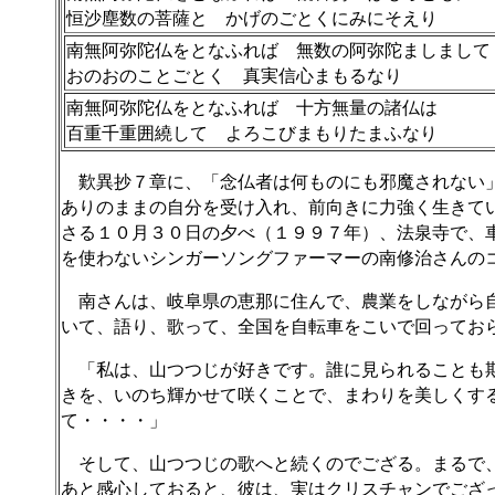
恒沙塵数の菩薩と かげのごとくにみにそえり
南無阿弥陀仏をとなふれば 無数の阿弥陀ましまして
おのおのことごとく 真実信心まもるなり
南無阿弥陀仏をとなふれば 十方無量の諸仏は
百重千重囲繞して よろこびまもりたまふなり
歎異抄７章に、「念仏者は何ものにも邪魔されない
ありのままの自分を受け入れ、前向きに力強く生きて
さる１０月３０日の夕べ（１９９７年）、法泉寺で、
を使わないシンガーソングファーマーの南修治さんの
南さんは、岐阜県の恵那に住んで、農業をしながら
いて、語り、歌って、全国を自転車をこいで回ってお
「私は、山つつじが好きです。誰に見られることも
きを、いのち輝かせて咲くことで、まわりを美しくす
て・・・・」
そして、山つつじの歌へと続くのでござる。まるで
あと感心しておると、彼は、実はクリスチャンでござ