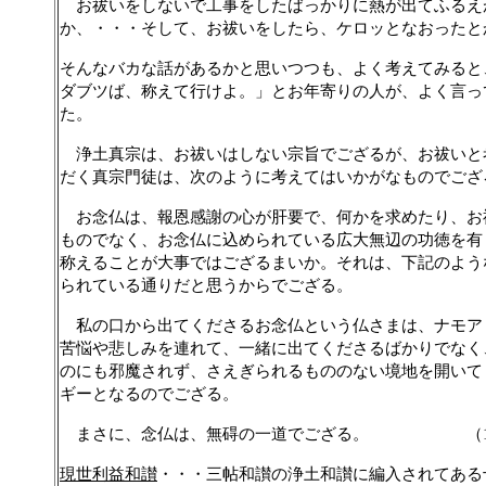
お祓いをしないで工事をしたばっかりに熱が出てふるえ
か、・・・そして、お祓いをしたら、ケロッとなおったと
そんなバカな話があるかと思いつつも、よく考えてみると
ダブツば、称えて行けよ。」とお年寄りの人が、よく言っ
た。
浄土真宗は、お祓いはしない宗旨でござるが、お祓いと
だく真宗門徒は、次のように考えてはいかがなものでござ
お念仏は、報恩感謝の心が肝要で、何かを求めたり、お
ものでなく、お念仏に込められている広大無辺の功徳を有
称えることが大事ではござるまいか。それは、下記のよう
られている通りだと思うからでござる。
私の口から出てくださるお念仏という仏さまは、ナモア
苦悩や悲しみを連れて、一緒に出てくださるばかりでなく
のにも邪魔されず、さえぎられるもののない境地を開いて
ギーとなるのでござる。
まさに、念仏は、無碍の一道でござる。 （
現世利益和讃
・・・三帖和讃の浄土和讃に編入されてある