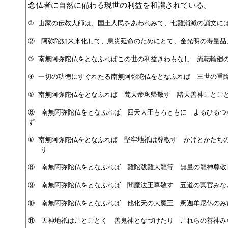
念仏者に自然に備わる現世の利益を和讃されている。
山家の伝教大師は、国土人民をあわれみて、七難消滅の
誦
文に
②
② 阿弥陀如来来化して、息災延命のためにとて、金光明の寿量品
南無阿弥陀仏をとなふればこの世の利益きわもなし 流転輪廻
③
一切の功徳にすぐれたる南無阿弥陀仏をとなふれば 三世の重
④
南無阿弥陀仏をとなふれば 梵天帝釈帰敬す 諸天善神ことご
⑤
⑥ 南無阿弥陀仏をとなふれば 四天大王もろともに よるひるつ
ず
南無阿弥陀仏をとなふれば 堅牢地祇は尊敬す かげとかたち
⑥
り
⑧ 南無阿弥陀仏をとなふれば 難陀跋難大龍等 無量の龍神尊敬
⑨ 南無阿弥陀仏をとなふれば 閻魔法王尊敬す 五道の冥官みな
⑩ 南無阿弥陀仏をとなふれば 他化天の大魔王 釈迦牟尼仏のみ
⑪ 天神地祇はことごとく 善鬼神となづけたり これらの善神み