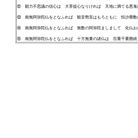
⑫ 願力不思議の信心は 大菩提心なりければ 天地に満てる悪鬼
⑬ 南無阿弥陀仏をとなふれば 観音勢至はもろともに 恒沙塵数
⑭ 南無阿弥陀仏をとなふれば 無数の阿弥陀ましまして 化仏お
⑮ 南無阿弥陀仏をとなふれば 十方無量の諸仏は 百重千重囲繞